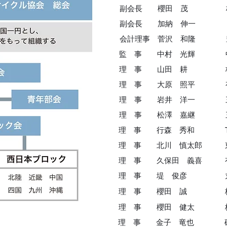
副会長 櫻田 茂
副会長 加納 伸
会計理事 菅沢 和
監 事 中村 光輝
理 事
山田 耕
理 事 大原 照平
理 事 岩井 洋一
理 事 松澤 嘉継
理 事 行森 秀和
理 事 北川 慎太郎
理 事 久保田 
理 事 堤 俊
理 事 櫻田 誠 株
理 事 櫻田 健太
理 事 金子 竜也