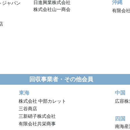
​沖縄
日進興業株式会社
トジャパン
​株式会社山一商会
有限会
店
回収事業者・その他会員
東海
中国
株式会社 中部カレット
広容株
三谷商店
三新硝子株式会社
四国
有限会社共栄商事​
南海産