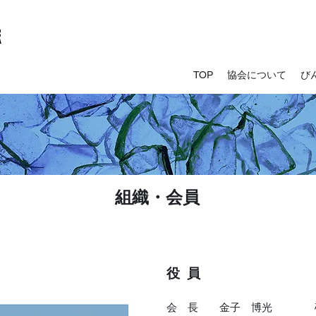
TOP
協会について
び
O r g a n i z a t i o n & M e m b e r
組織・会員
役 員
会 長 金子 博光